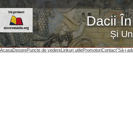
Dacii Î
Și Un
Acasa
Despre
Puncte de vedere
Linkuri utile
Promotori
Contact
"Să-i ad