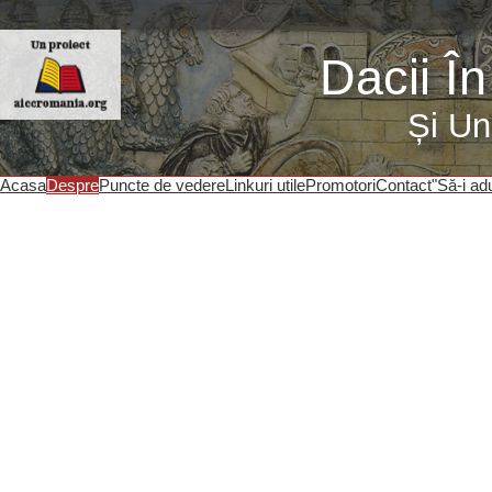
Dacii Î
Și Un
Acasa
Despre
Puncte de vedere
Linkuri utile
Promotori
Contact
"Să-i ad